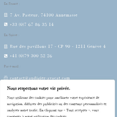
En France :
7 Av. Pasteur, 74100 Annemasse
+33 (0)7 67 86 35 14
En Suisse :
Rue des pavillons 17 – CP 90 – 1211 Genève 4
+41 (0)79 300 52 26
Par e-mail :
contact@audigier-avocat.com
L
Nous respectons votre vie privée.
i
Nous utilisons des cookies pour améliorer votre expérience de
n
navigation, diffuser des publicités ou des contenus personnalisés et
k
Mes compétences
analyser notre trafic. En cliquant sur « Tout accepter », vous
e
consentez à notre utilisation des cookies.