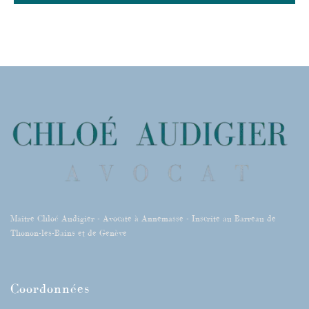
b
t
u
e
o
e
b
d
o
r
e
i
k
n
-
i
n
Maître Chloé Audigier - Avocate à Annemasse - Inscrite au Barreau de
Thonon-les-Bains et de Genève
Coordonnées