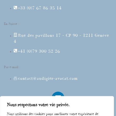
+33 (0)7 67 86 35 14
En Suisse :
Rue des pavillons 17 – CP 90 – 1211 Genève
4
+41 (0)79 300 52 26
Par e-mail :
contact@audigier-avocat.com
L
i
Nous respectons votre vie privée.
n
k
Nous utilisons des cookies pour améliorer votre expérience de
Mes compétences